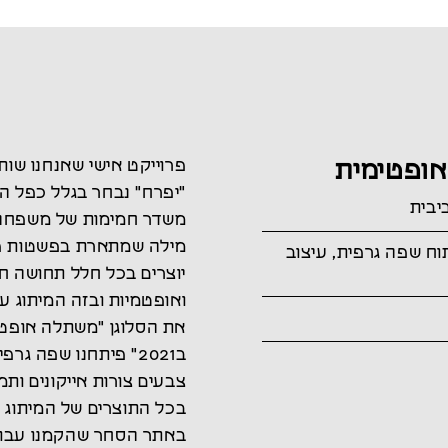
אופטימית
פרוייקט אישי שאנחנו שות
"יפרח" נבחר בגלל כפל ה
יבית
משדר חמימות של משפחה 
מילה שמתארת בפשטות פ
וח שפה גרפית, עיצוב
יוצרים בכל חלל תחושה ח
ואופטמיות ובזה המיתוג ע
את הסלוגן "משתלה אופטי
ב2021" פיתחנו שפה ג
צבעים צורות אייקונים ותמ
בכל התוצרים של המיתוג ה
באתר הסחר שהקמנו עבו