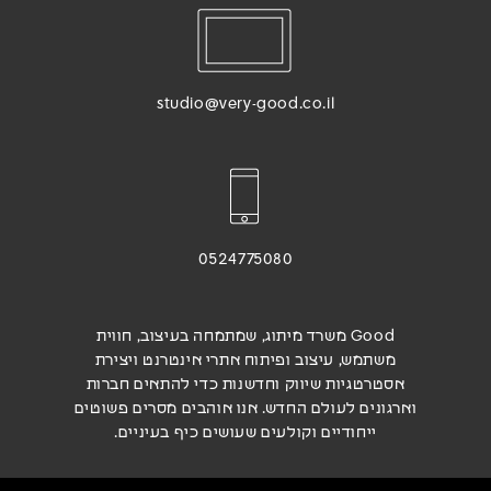
studio@very-good.co.il
0524775080
Good משרד מיתוג, שמתמחה בעיצוב, חווית
משתמש, עיצוב ופיתוח אתרי אינטרנט ויצירת
אסטרטגיות שיווק וחדשנות כדי להתאים חברות
וארגונים לעולם החדש. אנו אוהבים מסרים פשוטים
ייחודיים וקולעים שעושים כיף בעיניים.