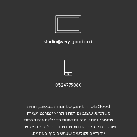
studio@very-good.co.il
0524775080
Good משרד מיתוג, שמתמחה בעיצוב, חווית
משתמש, עיצוב ופיתוח אתרי אינטרנט ויצירת
אסטרטגיות שיווק וחדשנות כדי להתאים חברות
וארגונים לעולם החדש. אנו אוהבים מסרים פשוטים
ייחודיים וקולעים שעושים כיף בעיניים.