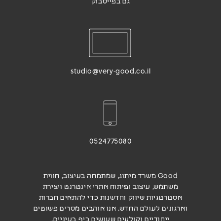
גם בפייסבוק
studio@very-good.co.il
0524775080
Good משרד מיתוג, שמתמחה בעיצוב, חווית
משתמש, עיצוב ופיתוח אתרי אינטרנט ויצירת
אסטרטגיות שיווק וחדשנות כדי להתאים חברות
וארגונים לעולם החדש. אנו אוהבים מסרים פשוטים
ייחודיים וקולעים שעושים כיף בעיניים.